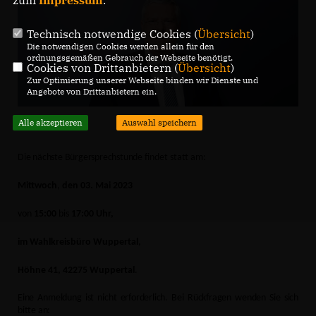
zum
Impressum
.
Technisch notwendige Cookies (
Übersicht
)
Die notwendigen Cookies werden allein für den
ordnungsgemäßen Gebrauch der Webseite benötigt.
Cookies von Drittanbietern (
Übersicht
)
Zur Optimierung unserer Webseite binden wir Dienste und
Angebote von Drittanbietern ein.
Alle akzeptieren
Auswahl speichern
Die nächste Bürgersprechstunde
findet statt am:
Mittwoch
,
den
03. Mai 2023
von
15:00
bis
17:00 Uhr,
im
Wahlkreisbüro Wuppertal
,
Höhne 41, 42275 Wuppertal
.
Eine Anmeldung ist nicht erforderlich. Bei Rückfragen wenden Sie sich
bitte an: