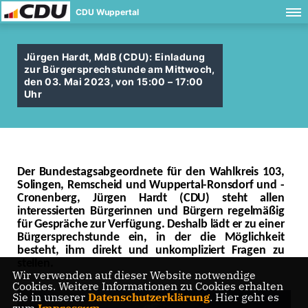
CDU Wuppertal
Jürgen Hardt, MdB (CDU): Einladung
zur Bürgersprechstunde am Mittwoch,
den 03. Mai 2023, von 15:00 – 17:00
Uhr
Der Bundestagsabgeordnete für den Wahlkreis 103,
Solingen, Remscheid und Wuppertal-Ronsdorf und -
Cronenberg, Jürgen Hardt (CDU) steht allen
interessierten Bürgerinnen und Bürgern regelmäßig
für Gespräche zur Verfügung. Deshalb lädt er zu einer
Bürgersprechstunde ein, in der die Möglichkeit
besteht, ihm direkt und unkompliziert Fragen zu
stellen.
Wir verwenden auf dieser Website notwendige
Cookies. Weitere Informationen zu Cookies erhalten
Sie in unserer
Datenschutzerklärung
. Hier geht es