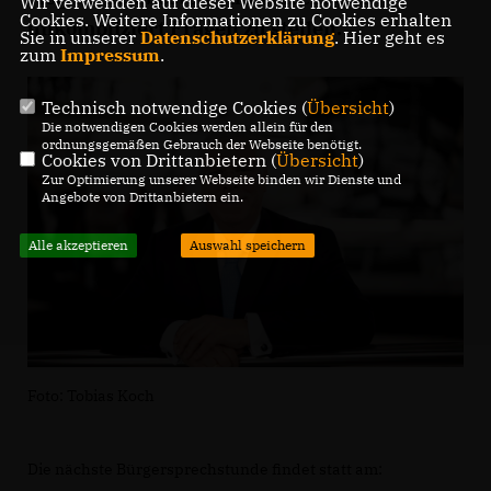
Wir verwenden auf dieser Website notwendige
Cookies. Weitere Informationen zu Cookies erhalten
unkompliziert Fragen zu stellen.
Sie in unserer
Datenschutzerklärung
. Hier geht es
zum
Impressum
.
Technisch notwendige Cookies (
Übersicht
)
Die notwendigen Cookies werden allein für den
ordnungsgemäßen Gebrauch der Webseite benötigt.
Cookies von Drittanbietern (
Übersicht
)
Zur Optimierung unserer Webseite binden wir Dienste und
Angebote von Drittanbietern ein.
Alle akzeptieren
Auswahl speichern
Foto: Tobias Koch
Die nächste Bürgersprechstunde findet statt am: