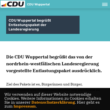
CDU Wuppertal
CDU Wuppertal begrüßt
Entlastungspaket der
Landesregierung
Die CDU Wuppertal begrüßt das von der
nordrhein-westfälischen Landesregierung
vorgestellte Entlastungspaket ausdrücklich.
Ziel des Pakets ist es, Bürgerinnen und Bürger,
Unternehmen und Kommunen spürbar von Bürokratie zu
Wir verwenden auf dieser Website notwendige
entlasten und Verwaltungsverfahren einfacher und
Cookies. Weitere Informationen zu Cookies erhalten
schneller zu machen.
Sie in unserer
Datenschutzerklärung
. Hier geht es
zum
Impressum
.