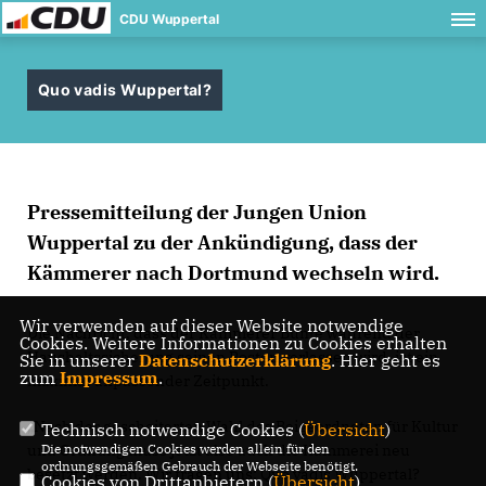
CDU Wuppertal
Quo vadis Wuppertal?
Pressemitteilung der Jungen Union
Wuppertal zu der Ankündigung, dass der
Kämmerer nach Dortmund wechseln wird.
Wir verwenden auf dieser Website notwendige
Die Nachricht, dass der Kämmerer Bunte während der
Cookies. Weitere Informationen zu Cookies erhalten
Haushaltssicherung seinen Posten verlassen wird, ist ein
Sie in unserer
Datenschutzerklärung
. Hier geht es
zum
Impressum
.
maximal unpassender Zeitpunkt.
Nach der gescheiterten Wahl des Beigeordneten für Kultur
Technisch notwendige Cookies (
Übersicht
)
Die notwendigen Cookies werden allein für den
und Ordnung muss jetzt also auch die Kämmerei neu
ordnungsgemäßen Gebrauch der Webseite benötigt.
besetzt werden. Wir fragen uns: Quo vadis Wuppertal?
Cookies von Drittanbietern (
Übersicht
)