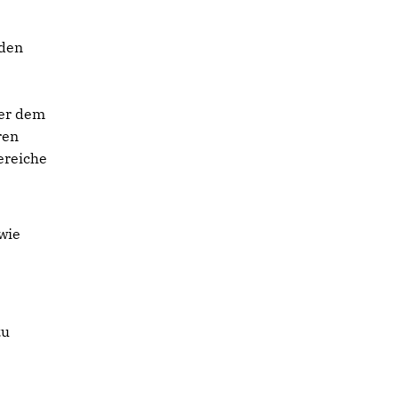
rden
ber dem
ren
ereiche
wie
zu