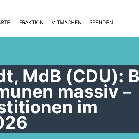
ARTEI
FRAKTION
MITMACHEN
SPENDEN
dt, MdB (CDU): 
munen massiv –
titionen im
026