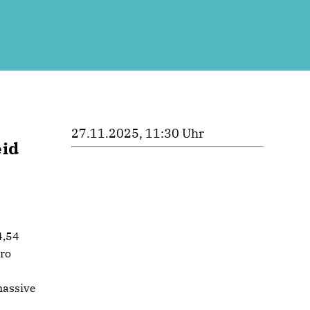
27.11.2025, 11:30 Uhr
eid
4,54
uro
massive