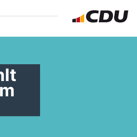
lt
um