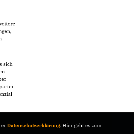
weitere
ungen,
n
s sich
en
ber
partei
enzial
rer
Datenschutzerklärung
. Hier geht es zum