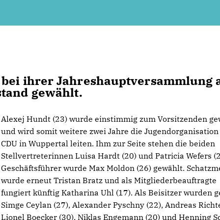
t bei ihrer Jahreshauptversammlung
tand gewählt.
Alexej Hundt (23) wurde einstimmig zum Vorsitzenden ge
und wird somit weitere zwei Jahre die Jugendorganisation
CDU in Wuppertal leiten. Ihm zur Seite stehen die beiden
Stellvertreterinnen Luisa Hardt (20) und Patricia Wefers (2
Geschäftsführer wurde Max Moldon (26) gewählt. Schatzm
wurde erneut Tristan Bratz und als Mitgliederbeauftragte
fungiert künftig Katharina Uhl (17). Als Beisitzer wurden 
Simge Ceylan (27), Alexander Pyschny (22), Andreas Richte
Lionel Boecker (30), Niklas Engemann (20) und Henning S