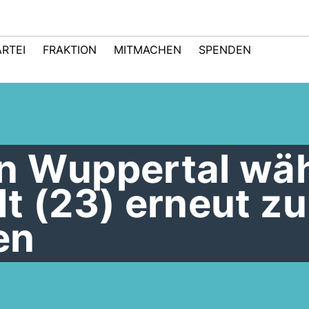
ARTEI
FRAKTION
MITMACHEN
SPENDEN
n Wuppertal wäh
dt (23) erneut z
en