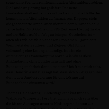
seine klare Position zum kommunalen Altschuldenproblem.
Die Landesregierung hat geliefert: Der neue
Landeshaushalt enthält das nötige Geld, um die Hälfte der
kommunalen Altschulden zu finanzieren. Dagegen steht
die gescheiterte Ampel auch hier mit leeren Händen da. 3
Jahre hatten SPD, Grüne und FDP Zeit, eine Lösung für die
andere Hälfte auf den Weg zu bringen. Geschehen ist –
auch hier wie bei vielen anderen Problemen – gar nichts.
Wenn jetzt der Zauderer und Zögerer Olaf Scholz
vollmundig eine Lösung ankündigt, ist dies ein
durchsichtiges Wahlkampfmanöver. Wie will er diese
Ankündigung ohne Bundeshaushalt und ohne
Bundestagsmehrheit denn umsetzen? Ich freue mich sehr,
dass Hendrik Wüst zugesagt hat, dass sich NRW gegenüber
der neuen Bundesregierung für eine Lösung auf
Bundesebene einsetzen wird.“
Thomas Haldenwang, Bundestagskandidat für den
Wahlkreis Wuppertal 1 ergänzt: „Ich habe mich sehr über
die klaren Aussagen unseres Ministerpräsidenten zur
inneren Sicherheit gefreut. Viele Menschen fühlen sich im