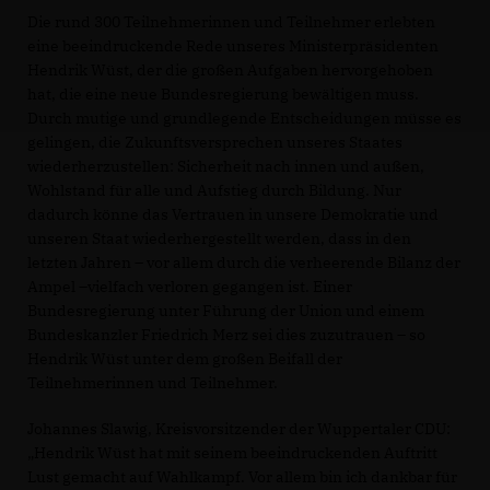
Die rund 300 Teilnehmerinnen und Teilnehmer erlebten
eine beeindruckende Rede unseres Ministerpräsidenten
Hendrik Wüst, der die großen Aufgaben hervorgehoben
hat, die eine neue Bundesregierung bewältigen muss.
Durch mutige und grundlegende Entscheidungen müsse es
gelingen, die Zukunftsversprechen unseres Staates
wiederherzustellen: Sicherheit nach innen und außen,
Wohlstand für alle und Aufstieg durch Bildung. Nur
dadurch könne das Vertrauen in unsere Demokratie und
unseren Staat wiederhergestellt werden, dass in den
letzten Jahren – vor allem durch die verheerende Bilanz der
Ampel –vielfach verloren gegangen ist. Einer
Bundesregierung unter Führung der Union und einem
Bundeskanzler Friedrich Merz sei dies zuzutrauen – so
Hendrik Wüst unter dem großen Beifall der
Teilnehmerinnen und Teilnehmer.
Johannes Slawig, Kreisvorsitzender der Wuppertaler CDU:
Hendrik Wüst hat mit seinem beeindruckenden Auftritt
Lust gemacht auf Wahlkampf. Vor allem bin ich dankbar für