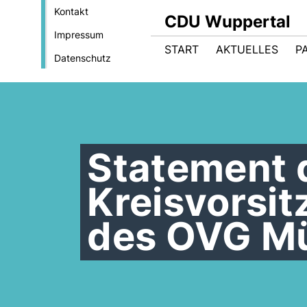
Kontakt
CDU Wuppertal
Impressum
START
AKTUELLES
P
Datenschutz
Statement 
Kreisvorsit
des OVG Mü