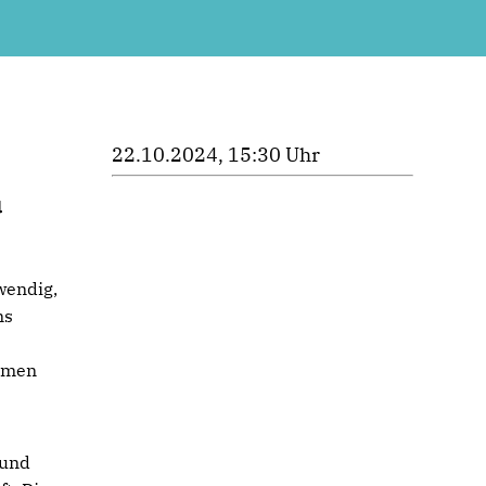
22.10.2024, 15:30 Uhr
u
wendig,
ns
e
ehmen
 und