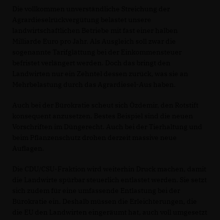
Die vollkommen unverständliche Streichung der
Agrardieselrückvergütung belastet unsere
landwirtschaftlichen Betriebe mit fast einer halben
Milliarde Euro pro Jahr. Als Ausgleich soll zwar die
sogenannte Tarifglättung bei der Einkommensteuer
befristet verlängert werden. Doch das bringt den
Landwirten nur ein Zehntel dessen zurück, was sie an
Mehrbelastung durch das Agrardiesel-Aus haben.
Auch bei der Bürokratie scheut sich Özdemir, den Rotstift
konsequent anzusetzen. Bestes Beispiel sind die neuen
Vorschriften im Düngerecht. Auch bei der Tierhaltung und
beim Pflanzenschutz drohen derzeit massive neue
Auflagen.
Die CDU/CSU-Fraktion wird weiterhin Druck machen, damit
die Landwirte spürbar steuerlich entlastet werden. Sie setzt
sich zudem für eine umfassende Entlastung bei der
Bürokratie ein. Deshalb müssen die Erleichterungen, die
die EU den Landwirten eingeräumt hat, auch voll umgesetzt