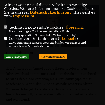
Wir verwenden auf dieser Website notwendige
Cookies. Weitere Informationen zu Cookies erhalten
Sie in unserer
Datenschutzerklärung
. Hier geht es
zum
Impressum
.
Technisch notwendige Cookies (
Übersicht
)
Die notwendigen Cookies werden allein für den
ordnungsgemäßen Gebrauch der Webseite benötigt.
Cookies von Drittanbietern (
Übersicht
)
Zur Optimierung unserer Webseite binden wir Dienste und
Angebote von Drittanbietern ein.
Foto: Tobias Koch
Alle akzeptieren
Auswahl speichern
Die Antwort der Ampel auf die Bauernproteste vom
Jahreswechsel kommt spät und ist mehr als enttäuschend.
Es ist dreist, diese Vorschläge als „Entlastungspaket“ zu
bezeichnen. Wenn sich Bundeslandwirtschaftsminister
Özdemir dafür jetzt als oberster Anwalt der Landwirte
feiern lassen will, dann ist dies vollkommen selbstherrlich
und weltfremd.