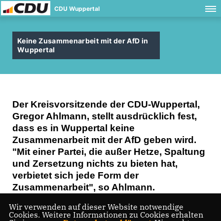
CDU Wuppertal
Keine Zusammenarbeit mit der AfD in
Wuppertal
Der Kreisvorsitzende der CDU-Wuppertal,
Gregor Ahlmann, stellt ausdrücklich fest,
dass es in Wuppertal keine
Zusammenarbeit mit der AfD geben wird.
"Mit einer Partei, die außer Hetze, Spaltung
und Zersetzung nichts zu bieten hat,
verbietet sich jede Form der
Zusammenarbeit", so Ahlmann.
Wir verwenden auf dieser Website notwendige
Auch der Vorsitzende der
Cookies. Weitere Informationen zu Cookies erhalten