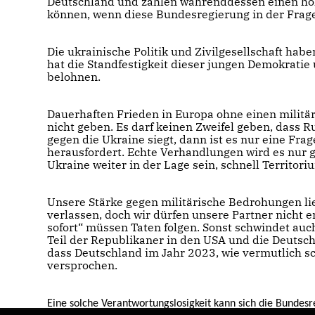
Deutschland und zahlen währenddessen einen hoh
können, wenn diese Bundesregierung in der Frage
Die ukrainische Politik und Zivilgesellschaft ha
hat die Standfestigkeit dieser jungen Demokratie
belohnen.
Dauerhaften Frieden in Europa ohne einen militär
nicht geben. Es darf keinen Zweifel geben, dass
gegen die Ukraine siegt, dann ist es nur eine Fra
heraus­fordert. Echte Verhandlungen wird es nur 
Ukraine weiter in der Lage sein, schnell Territor
Unsere Stärke gegen militärische Bedrohungen li
verlassen, doch wir dürfen unsere Partner nicht e
sofort“ müssen Taten folgen. Sonst schwindet auc
Teil der Republikaner in den USA und die Deutsc
dass Deutschland im Jahr 2023, wie vermutlich sc
versprochen.
Eine solche Verantwortungslosigkeit kann sich die Bundesre