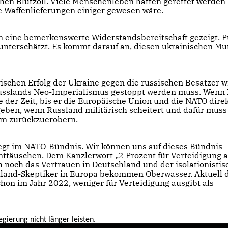
en Blutzoll. Viele Menschenleben hätten gerettet werden
 Waffenlieferungen einiger gewesen wäre.
ben eine bemerkenswerte Widerstandsbereitschaft gezeigt. P
 unterschätzt. Es kommt darauf an, diesen ukrainischen Mu
ischen Erfolg der Ukraine gegen die russischen Besatzer w
 Russlands Neo-Imperialismus gestoppt werden muss. Wenn 
ge der Zeit, bis er die Europäische Union und die NATO dire
geben, wenn Russland militärisch scheitert und dafür muss
ium zurück­zuerobern.
egt im NATO-Bündnis. Wir können uns auf dieses Bündnis
nt­täuschen. Dem Kanzlerwort „2 Prozent für Verteidigung 
h noch das Vertrauen in Deutschland und der isolationistis
hland-Skeptiker in Europa bekommen Oberwasser. Aktuell d
hon im Jahr 2022, weniger für Verteidigung ausgibt als
gierung nicht länger leisten.