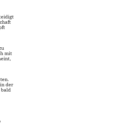
teidigt
chaft
pft
zu
ch mit
eint,
ten.
in der
 bald
e