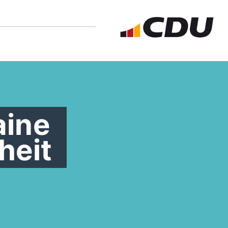
aine
heit