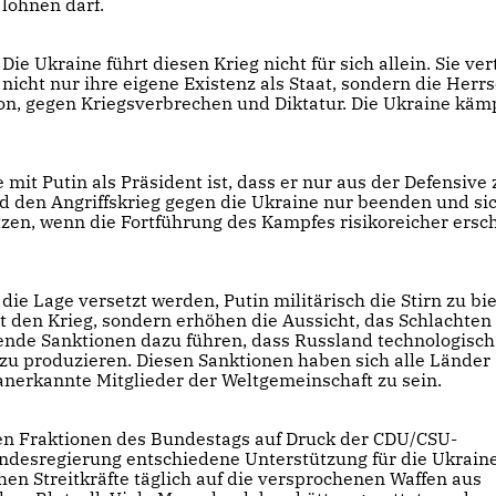
lohnen darf.
Die Ukraine führt diesen Krieg nicht für sich allein. Sie ver
nicht nur ihre eigene Existenz als Staat, sondern die Herrs
on, gegen Kriegsverbrechen und Diktatur. Die Ukraine käm
 mit Putin als Präsident ist, dass er nur aus der Defensive 
ird den Angriffskrieg gegen die Ukraine nur beenden und si
zen, wenn die Fortführung des Kampfes risikoreicher ersch
ie Lage versetzt werden, Putin militärisch die Stirn zu bie
t den Krieg, sondern erhöhen die Aussicht, das Schlachten 
nde Sanktionen dazu führen, dass Russland technologisch
 zu produzieren. Diesen Sanktionen haben sich alle Länder
anerkannte Mitglieder der Weltgemeinschaft zu sein.
hen Fraktionen des Bundestags auf Druck der CDU/CSU-
ndes­regierung entschiedene Unterstützung für die Ukrain
en Streitkräfte täglich auf die versprochenen Waffen aus