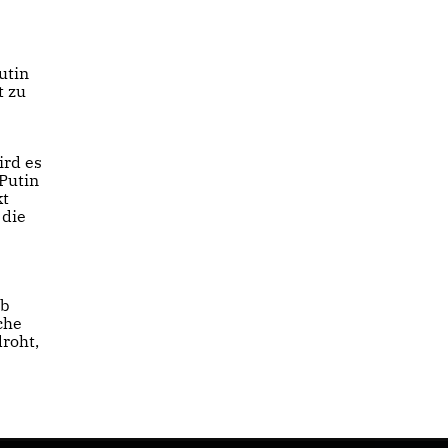
utin
t zu
ird es
Putin
kt
 die
ab
che
roht,