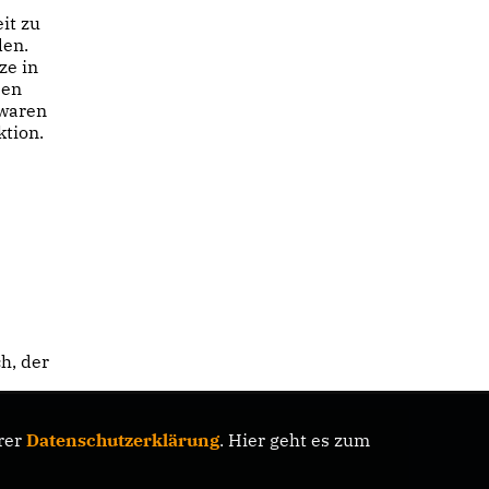
it zu
den.
ze in
ben
 waren
tion.
h, der
rer
Datenschutzerklärung
. Hier geht es zum