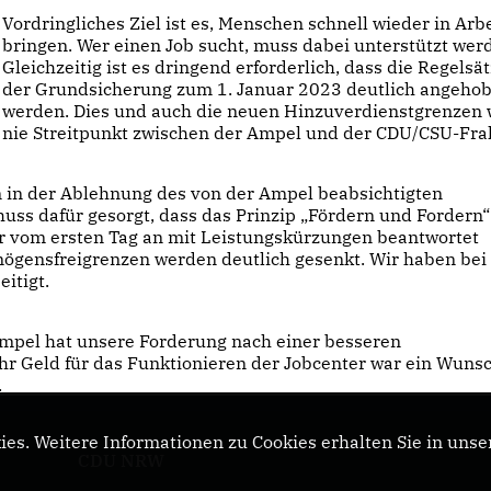
Vordringliches Ziel ist es, Menschen schnell wieder in Arbe
bringen. Wer einen Job sucht, muss dabei unterstützt wer
Gleichzeitig ist es dringend erforderlich, dass die Regelsät
der Grundsicherung zum 1. Januar 2023 deutlich angeho
werden. Dies und auch die neuen Hinzuverdienstgrenzen
nie Streitpunkt zwischen der Ampel und der CDU/CSU-Frak
 in der Ablehnung des von der Ampel beabsichtigten
ss dafür gesorgt, dass das Prinzip „Fördern und Fordern“
ter vom ersten Tag an mit Leistungskürzungen beantwortet
mögensfreigrenzen werden deutlich gesenkt. Wir haben bei
itigt.
 Ampel hat unsere Forderung nach einer besseren
hr Geld für das Funktionieren der Jobcenter war ein Wunsc
.
es. Weitere Informationen zu Cookies erhalten Sie in unse
CDU NRW