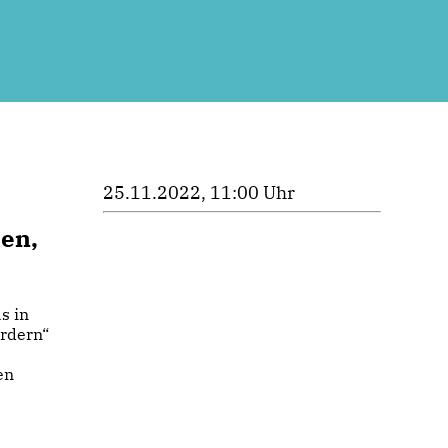
25.11.2022, 11:00 Uhr
en,
s in
ordern“
en