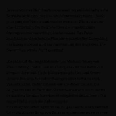
Bereits von der Mehrwertsteuersenkung auf Gas hätten die
Betriebe nicht profitiert, so von Wenczowsky weiter. Auch
jetzt ging der Mittelstand wieder leer aus: Wie und wann
eine Entlastung der Betriebe über die angekündigte
Strompreisbremse erfolgt, bliebe unklar. Das Paket
beinhalte zu-dem keinen Plan zur strukturellen Dämpfung
der Energiekosten und zur Ausweitung des Angebots. Die
Gasumlage werde nicht gestoppt.
Gerade auf der Angebotsseite“, so Michael-Georg von
Wenczowsky, „hätte man im Energiesektor viel bewirken
können. Jetzt zählt jede Kilowattstunde Gas und Strom.
Unsere Betriebe brauchen Energiesicherheit und auch
Preisstabilität. Dafür müssen wir alle Joker ziehen. Die
Ampel müsste endlich den Weiterbetrieb von bis zu sechs
deutschen Kernkraftwerken ideologiefrei diskutieren. Die
Ampel hätte auch die Anhebung der
Maximalproduktionsgrenze bei Biogas beschließen können.
Oder die Abschaffung von Zulassungshindernissen bei der