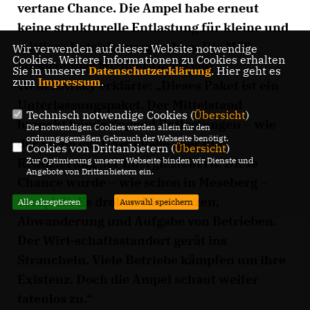
vertane Chance. Die Ampel habe erneut
keine strukturelle Entlastung für kleine und
mittlere Betriebe vorgesehen. Die MIT-
Wir verwenden auf dieser Website notwendige
Cookies. Weitere Informationen zu Cookies erhalten
Vorsitzender Michael-Georg von
Sie in unserer
Datenschutzerklärung
. Hier geht es
zum
Impressum
.
Wenczowsky erklärte: „Dieses Paket ist ein
Unterlassungspaket. Der Mittelstand
Technisch notwendige Cookies (
Übersicht
)
braucht händeringend Entlastungen – wie
Die notwendigen Cookies werden allein für den
ordnungsgemäßen Gebrauch der Webseite benötigt.
der Stopp der Gasumlage oder die
Cookies von Drittanbietern (
Übersicht
)
Reduzierung der Energiesteuern. Diese
Zur Optimierung unserer Webseite binden wir Dienste und
Angebote von Drittanbietern ein.
Chance wurde – wie schon in Meseberg –
verspielt. Es drohen Insolvenzen,
Alle akzeptieren
Auswahl speichern
Abwanderung und Aufgabe von Betrieben.
Der Wirt-schaftsstandort gerät ins
Straucheln. Viele Betriebe kämpfen um ihre
Existenz. Doch die Ampel schaut weiter
tatenlos zu.“