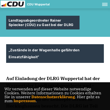
CDU Wuppertal
Landtagsabgeordneter Rainer
Spiecker (CDU) zu Gast bei der DLRG
Zustände in der Wagenhalle gefährden
Einsatzfähigkeit“
Auf Einladung der DLRG Wuppertal hat der
Wuppertaler Landtagsabgeordnete und -
Wir verwenden auf dieser Website notwendige
kandidat jetzt die Fahrzeughalle der
Cookies. Weitere Informationen zu Cookies erhalten
Sie in unserer
Datenschutzerklärung
. Hier geht es
Wasserretter an der Lenneper Straße in
zum
Impressum
.
Heckinghausen besucht. Die DLRG ist Teil