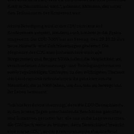
Kraft in Deutschland wird.“, erläutert Ahlmann, der unter
den Teilnehmern der Konferenz war.
Aktive Beteiligung wird in der CDU nicht nur auf
Konferenzen erörtert, sondern auch konkret in die Praxis
umgesetzt. Die CDU-NRW hat am Freitag, den 29.10.21 ihre
neue Mitmach- und Zuhörkampagne gestartet. Die
Mitglieder der CDU aber insbesondere auch alle
Bürgerinnen und Bürger NRWs haben die Möglichkeit, an
verschiedenen Abstimmungs- und Beteiligungsformaten
sowie regelmäßigen Umfragen zu den wichtigsten Themen
der Landespolitik teilzunehmen. Es geht hier um die
Menschen, die in NRW leben, um das, was sie bewegt und
ihr Leben bestimmt.
"Ich bin fest davon überzeugt, dass die CDU-Deutschlands
in den letzten Tagen entscheidende Beschlüsse getroffen
und Initiativen gestartet hat, die uns in die Lage versetzten,
die CDU nach vorne zu bringen, denn Deutschland braucht
eine starke CDU", so der Kreisvorsitzende abschließend.