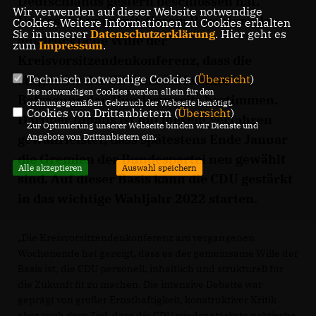
Deutschlands gestern beschlossen hat.
Wir verwenden auf dieser Website notwendige
Umgesetzt wird mit diesem Beschluss der
Cookies. Weitere Informationen zu Cookies erhalten
Sie in unserer
Datenschutzerklärung
. Hier geht es
ausdrückliche Wille der
zum
Impressum
.
Kreisvorsitzendenkonferenz, dass die
Mitglieder der CDU mit Hilfe einer
Technisch notwendige Cookies (
Übersicht
)
Die notwendigen Cookies werden allein für den
Befragung den Bundesvorsitz bestimmen.
ordnungsgemäßen Gebrauch der Webseite benötigt.
Cookies von Drittanbietern (
Übersicht
)
Darüber hinaus ist mit diesem Verfahren
Zur Optimierung unserer Webseite binden wir Dienste und
gewährleistet, dass spätestens Ende Januar
Angebote von Drittanbietern ein.
die Gremien der Bundespartei neu gewählt
Alle akzeptieren
Auswahl speichern
sind. Auf dieser Basis kann die CDU gestärkt
in das wichtige Wahljahr 2022 starten.
Die Kreisvorsitzendenkonferenz am vergangenen
Wochenende hat gezeigt, dass es der gemeinsame Wille der
Basis ist, die CDU personell, inhaltlich und strukturell für
die Zukunft fit zu machen. Die intensive Debatte war
geprägt von großer Ernsthaftigkeit, konstruktiver Kritik
aber auch dem Ziel, dass die CDU wieder stärkste politische