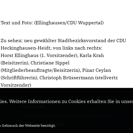
Text und Foto: (Ellinghausen/CDU Wuppertal)
Z
u sehen: neu gewählter Stadtbezirksvorstand der CDU
Heckinghausen-Heidt,
von links nach rechts:
Horst Ellinghaus (1. Vorsitzender), Karla Krah
(Beisitzerin),
Christiane Sippel
(Mitgliederbeauftragte/Beisitzerin), Pinar Ceylan
(Schriftführerin), Christoph Brüssermann (stellvertr.
Vorsitzender)
es. Weitere Informationen zu Cookies erhalten Sie in unse
CDU NRW
CDU Deutschlands
Gebrauch der Webseite benötigt.