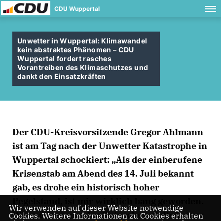
CDU Wuppertal
Unwetter in Wuppertal: Klimawandel
kein abstraktes Phänomen – CDU
Wuppertal fordert rasches
Vorantreiben des Klimaschutzes und
dankt den Einsatzkräften
Der CDU-Kreisvorsitzende Gregor Ahlmann
ist am Tag nach der Unwetter Katastrophe in
Wuppertal schockiert: „Als der einberufene
Krisenstab am Abend des 14. Juli bekannt
gab, es drohe ein historisch hoher
Pegelstand, ist mir wirklich bang geworden.
Wir verwenden auf dieser Website notwendige
Wir müssen uns den Tatsachen stellen, dass
Cookies. Weitere Informationen zu Cookies erhalten