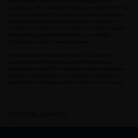
Einsatz waren. „Gerade erst vor kurzem habe ich im
Gespräch mit dem Betriebsleiter der Feuerwehr betont, wie
wichtig die Arbeit der Feuerwehr in all ihren Facetten ist.
Das haben wir gestern in aller Deutlichkeit gesehen.“, so
Caroline Lünenschloss. Für sie steht fest: Auf ihre Agenda
kommt die Frage nach Möglichkeiten, wie man die
Einsatzkräfte vor Ort unterstützen kann.
Der Kreisvorsitzende macht dennoch Mut, denn das
Landeskabinett findet sich zu einer Sondersitzung
zusammen. „Unser CDU-Vorsitzender Armin Laschet war
bereits in einigen Gebieten vor Ort und hat zugesichert,
dass betroffene Kommunen Hilfe erhalten.“, so Ahlmann.
15.07.2021, 16:00 Uhr