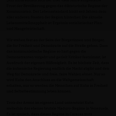
Auf Kuba entlädt sich der über viele Jahre aufgestaute
Frust der Bevölkerung gegen das diktatorische Regime der
Kommunisten. Der Lebensstandard hinkt seit Jahren dem
aller anderen Staaten der Region hinterher. Die aktuelle
Lebensmittelknappheit ist Ergebnis sozialistischer Plan-
und Mangelwirtschaft.
Wir stehen fest an der Seite der Bürgerinnen und Bürger,
die für Freiheit und Demokratie auf die Straße gehen. Dass
das kommunistische Regime so hart gegen die
Demonstranten vorgeht und gezielt Kritiker festnimmt, ist
Ausdruck der eigenen Hilflosigkeit. Es ist höchste Zeit, dass
die kubanische Regierung endlich die Macht abgibt und den
Weg für Demokratie und freie, faire Wahlen ebnet. Nur so
wird Kuba den Anschluss an die Weltgemeinschaft
erhalten, nur so werden die Menschen auf Kuba in Freiheit
und Selbstbestimmung leben können.
Trotz der Armut im eigenen Land unterstützt Kuba
weiterhin das ebenso brutale Maduro-Regime in Venezuela.
Es ist zynisch, dass dieses Regime in Caracas trotz