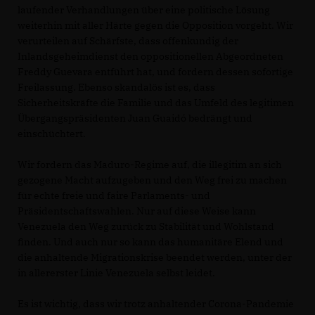
laufender Verhandlungen über eine politische Lösung
weiterhin mit aller Härte gegen die Opposition vorgeht. Wir
verurteilen auf Schärfste, dass offenkundig der
Inlandsgeheimdienst den oppositionellen Abgeordneten
Freddy Guevara entführt hat, und fordern dessen sofortige
Freilassung. Ebenso skandalös ist es, dass
Sicherheitskräfte die Familie und das Umfeld des legitimen
Übergangspräsidenten Juan Guaidó bedrängt und
einschüchtert.
Wir fordern das Maduro-Regime auf, die illegitim an sich
gezogene Macht aufzugeben und den Weg frei zu machen
für echte freie und faire Parlaments- und
Präsidentschaftswahlen. Nur auf diese Weise kann
Venezuela den Weg zurück zu Stabilität und Wohlstand
finden. Und auch nur so kann das humanitäre Elend und
die anhaltende Migrationskrise beendet werden, unter der
in allererster Linie Venezuela selbst leidet.
Es ist wichtig, dass wir trotz anhaltender Corona-Pandemie