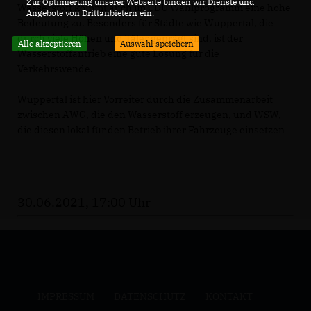
Zur Optimierung unserer Webseite binden wir Dienste und
Wasserstoff kommt auch im CDU Wahlprogramm eine hohe
Angebote von Drittanbietern ein.
Bedeutung zu. Besonders für Städte wie Wuppertal, die
durch viele Höhen und Täler geprägt sind, ist der
Alle akzeptieren
Auswahl speichern
Wasserstoffantrieb eine gute Lösung für die
Verkehrswende.
Wuppertal ist hier Vorreiter durch die Zusammenarbeit
zwischen AWG, die den Wasserstoff erzeugen, und WSW,
die diesen lokal für den Betrieb ihrer Fahrzeuge einsetzen
30.06.2021, 17:00 Uhr
IMPRESSUM
DATENSCHUTZ
KONTAKT