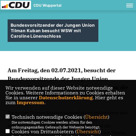
CDU Wuppertal
Bundesvorsitzender der Jungen Union
Tilman Kuban besucht WSW mit
Caroline Lünenschloss
Am Freitag, den 02.07.2021, besucht der
Bundesvorsitzende der Jungen Union
Tilman Kuban mit Caroline Lünenschloss die
Wir verwenden auf dieser Website notwendige
Cookies. Weitere Informationen zu Cookies erhalten
Betriebswerkstätte der WSW.
Sie in unserer
Datenschutzerklärung
. Hier geht es
zum
Impressum
.
Die beiden Unions-Bundestagskandidaten informieren sich
Technisch notwendige Cookies (
Übersicht
)
vor Ort über die aktuelle Arbeitssituation der
Die notwendigen Cookies werden allein für den
Mitarbeiterinnen und Mitarbeiter der WSW und die
ordnungsgemäßen Gebrauch der Webseite benötigt.
Cookies von Drittanbietern (
Übersicht
)
angeschafften wasserstoffbetriebenen Busse. Dem Thema