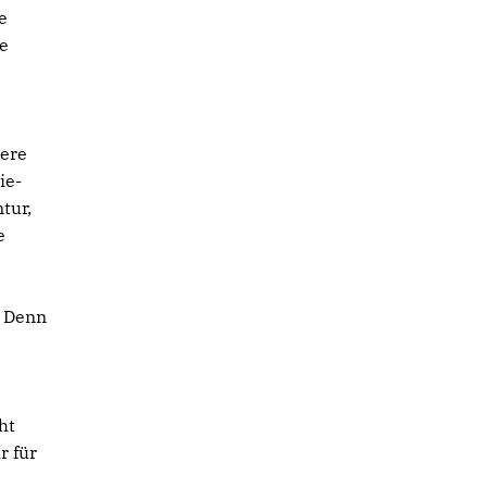
e
te
dere
ie-
tur,
e
. Denn
ht
r für