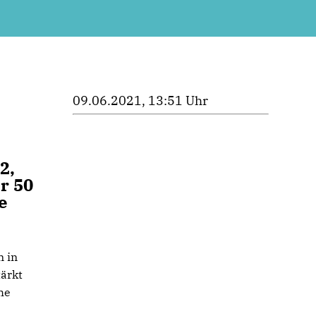
09.06.2021, 13:51 Uhr
2,
r 50
e
n in
ärkt
he