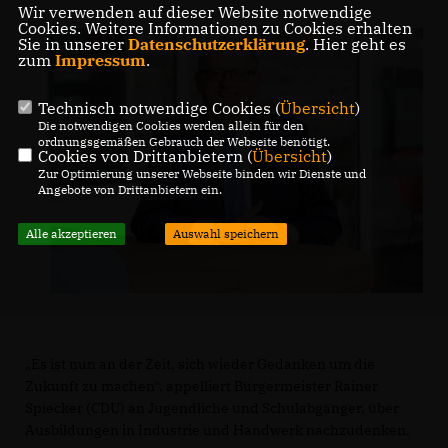
Wir verwenden auf dieser Website notwendige
Cookies. Weitere Informationen zu Cookies erhalten
Sie in unserer
Datenschutzerklärung
. Hier geht es
zum
Impressum
.
Technisch notwendige Cookies (
Übersicht
)
Die notwendigen Cookies werden allein für den
ordnungsgemäßen Gebrauch der Webseite benötigt.
Cookies von Drittanbietern (
Übersicht
)
Zur Optimierung unserer Webseite binden wir Dienste und
Angebote von Drittanbietern ein.
Alle akzeptieren
Auswahl speichern
Es ist nun an der Zeit, sich wieder Gedanken um die
Zukunft zu machen“, appelliert Bürgermeister Rainer
Spiecker (CDU) an Jugendliche und Schulabgänger, über
Ausbildungen in Industrie und Handwerk nachzudenken.