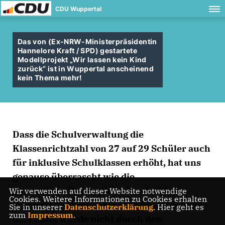
CDU Wuppertal
Das von (Ex-NRW-Ministerpräsidentin
Hannelore Kraft / SPD) gestartete
Modellprojekt „Wir lassen kein Kind
zurück“ ist in Wuppertal anscheinend
kein Thema mehr!
Dass die Schulverwaltung die
Klassenrichtzahl von 27 auf 29 Schüler auch
für inklusive Schulklassen erhöht, hat uns
genauso überrascht wie die
Gesamtschulleiter, die sich entschieden
Wir verwenden auf dieser Website notwendige
Cookies. Weitere Informationen zu Cookies erhalten
gegen diese Maßnahme aussprechen. Auch
Sie in unserer
Datenschutzerklärung
. Hier geht es
zum
Impressum
.
die Politik wurde nicht durch den