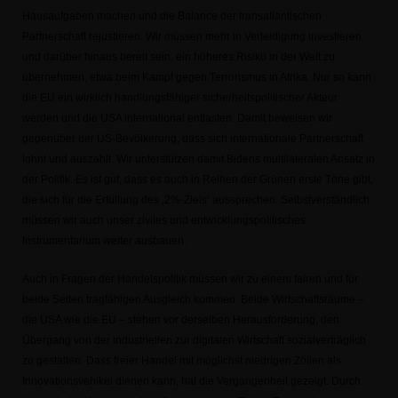
Hausaufgaben machen und die Balance der transatlantischen
Partnerschaft rejustieren. Wir müssen mehr in Verteidigung investieren
und darüber hinaus bereit sein, ein höheres Risiko in der Welt zu
übernehmen, etwa beim Kampf gegen Terrorismus in Afrika. Nur so kann
die EU ein wirklich handlungsfähiger sicherheitspolitischer Akteur
werden und die USA international entlasten. Damit beweisen wir
gegenüber der US-Bevölkerung, dass sich internationale Partnerschaft
lohnt und auszahlt. Wir unterstützen damit Bidens multilateralen Ansatz in
der Politik. Es ist gut, dass es auch in Reihen der Grünen erste Töne gibt,
die sich für die Erfüllung des ‚2%-Ziels‘ aussprechen. Selbstverständlich
müssen wir auch unser ziviles und entwicklungspolitisches
Instrumentarium weiter ausbauen.
Auch in Fragen der Handelspolitik müssen wir zu einem fairen und für
beide Seiten tragfähigen Ausgleich kommen. Beide Wirtschaftsräume –
die USA wie die EU – stehen vor derselben Herausforderung, den
Übergang von der industriellen zur digitalen Wirtschaft sozialverträglich
zu gestalten. Dass freier Handel mit möglichst niedrigen Zöllen als
Innovationsvehikel dienen kann, hat die Vergangenheit gezeigt. Durch