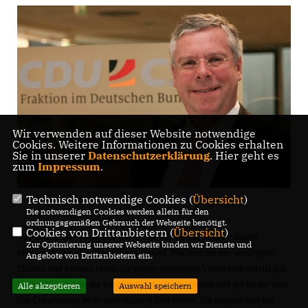
Wir verwenden auf dieser Website notwendige
Cookies. Weitere Informationen zu Cookies erhalten
Sie in unserer
Datenschutzerklärung
. Hier geht es
zum
Impressum
.
Technisch notwendige Cookies (
Übersicht
)
Die notwendigen Cookies werden allein für den
ordnungsgemäßen Gebrauch der Webseite benötigt.
Cookies von Drittanbietern (
Übersicht
)
Als CDU/CSU-Fraktion im Deutschen Bundestag sind wir davon
Zur Optimierung unserer Webseite binden wir Dienste und
überzeugt: Die Wahl Joe Bidens zum 46. Präsidenten der Vereinigten
Angebote von Drittanbietern ein.
Staaten und Kamala Harris zur ersten weiblichen Vizepräsidentin ist gut
für die USA, gut für die transatlantische Partnerschaft und gut für die Welt.
Alle akzeptieren
Auswahl speichern
Die Erwartungen im In- und Ausland sind enorm. Sie müssen das tief