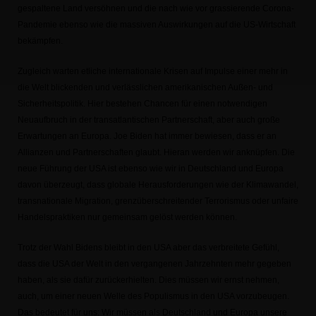
gespaltene Land versöhnen und die nach wie vor grassierende Corona-
Pandemie ebenso wie die massiven Auswirkungen auf die US-Wirtschaft
bekämpfen.
Zugleich warten etliche internationale Krisen auf Impulse einer mehr in
die Welt blickenden und verlässlichen amerikanischen Außen- und
Sicherheitspolitik. Hier bestehen Chancen für einen notwendigen
Neuaufbruch in der transatlantischen Partnerschaft, aber auch große
Erwartungen an Europa. Joe Biden hat immer bewiesen, dass er an
Allianzen und Partnerschaften glaubt. Hieran werden wir anknüpfen. Die
neue Führung der USA ist ebenso wie wir in Deutschland und Europa
davon überzeugt, dass globale Herausforderungen wie der Klimawandel,
transnationale Migration, grenzüberschreitender Terrorismus oder unfaire
Handelspraktiken nur gemeinsam gelöst werden können.
Trotz der Wahl Bidens bleibt in den USA aber das verbreitete Gefühl,
dass die USA der Welt in den vergangenen Jahrzehnten mehr gegeben
haben, als sie dafür zurückerhielten. Dies müssen wir ernst nehmen,
auch, um einer neuen Welle des Populismus in den USA vorzubeugen.
Das bedeutet für uns: Wir müssen als Deutschland und Europa unsere