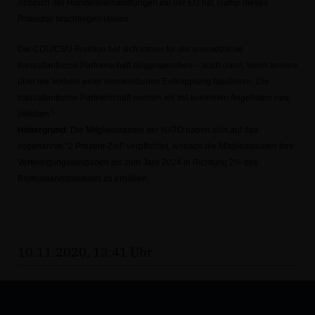
Abbruch der Handelsverhandlungen mit der EU hat Trump dieses
Potenzial brachliegen lassen.
Die CDU/CSU-Fraktion hat sich immer für die unersetzliche
transatlantische Partnerschaft ausgesprochen – auch dann, wenn andere
über die Vorteile einer vermeintlichen Entkopplung fabulieren. Die
transatlantische Partnerschaft werden wir mit konkreten Angeboten neu
beleben.“
Hintergrund:
Die Mitgliedstaaten der NATO haben sich auf das
sogenannte "2 Prozent-Ziel" verpflichtet, wonach die Mitgliedstaaten ihre
Verteidigungsausgaben bis zum Jahr 2024 in Richtung 2% des
Bruttoinlandsprodukts zu erhöhen.
10.11.2020, 13:41 Uhr