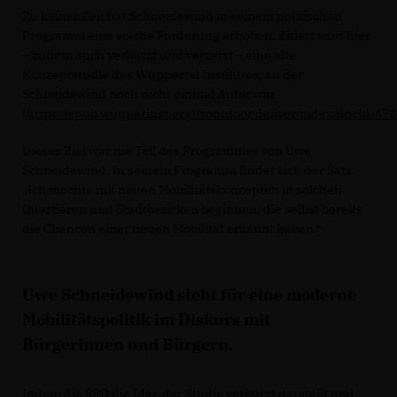
Zu keiner Zeit hat Schneidewind in seinem politischen
Programm eine solche Forderung erhoben. Zitiert wird hier
– zudem auch verkürzt und verzerrt – eine alte
Konzeptstudie des Wuppertal Institutes, an der
Schneidewind noch nicht einmal Autor war
(
https://epub.wupperinst.org/frontdoor/deliver/index/docId/67
Dieses Ziel war nie Teil des Programmes von Uwe
Schneidewind. In seinem Programm findet sich der Satz
Ich möchte mit neuen Mobilitätskonzepten in solchen
Quartieren und Stadtbezirken beginnen, die selbst bereits
die Chancen einer neuen Mobilität erkannt haben.“
Uwe Schneidewind steht für eine moderne
Mobilitätspolitik im Diskurs mit
Bürgerinnen und Bürgern.
Indem die SPD die Idee der Studie verkürzt darstellt und