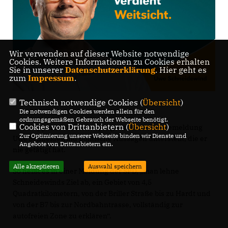
Wir verwenden auf dieser Website notwendige
Cookies. Weitere Informationen zu Cookies erhalten
Sie in unserer
Datenschutzerklärung
. Hier geht es
zum
Impressum
.
Technisch notwendige Cookies (
Übersicht
)
Die notwendigen Cookies werden allein für den
ordnungsgemäßen Gebrauch der Webseite benötigt.
Cookies von Drittanbietern (
Übersicht
)
Die Wuppertaler SPD hat jüngst in einer Pressemeldung
Zur Optimierung unserer Webseite binden wir Dienste und
Uwe Schneidewind politische Aussagen unterstellt, die er
Angebote von Drittanbietern ein.
nie getätigt hat.
Alle akzeptieren
Auswahl speichern
So heißt es in einer Meldung der SPD, „man lehne
Schneidewinds Ziel ab, ein Gebiet von 4,5
Quadratkilometern, von der Briller Straße bis zu Hardt und
von der B7 bis zur Nordbahntrasse, vollständig zur
autofreien Zone zu erklären“.