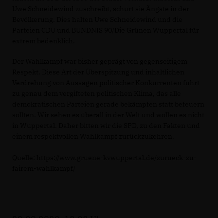
Uwe Schneidewind zuschreibt, schürt sie Ängste in der
Bevölkerung. Dies halten Uwe Schneidewind und die
Parteien CDU und BÜNDNIS 90/Die Grünen Wuppertal für
extrem bedenklich.
Der Wahlkampf war bisher geprägt von gegenseitigem
Respekt. Diese Art der Überspitzung und inhaltlichen
Verdrehung von Aussagen politischer Konkurrenten führt
zu genau dem vergifteten politischen Klima, das alle
demokratischen Parteien gerade bekämpfen statt befeuern
sollten. Wir sehen es überall in der Welt und wollen es nicht
in Wuppertal. Daher bitten wir die SPD, zu den Fakten und
einem respektvollen Wahlkampf zurückzukehren.
Quelle: https://www.gruene-kvwuppertal.de/zurueck-zu-
fairem-wahlkampf/